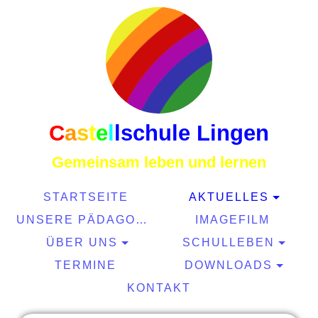
C
a
s
t
e
l
l
schule Lingen
Gemeinsam leben und lernen
STARTSEITE
AKTUELLES
UNSERE PÄDAGOGIK
IMAGEFILM
ÜBER UNS
SCHULLEBEN
TERMINE
DOWNLOADS
KONTAKT