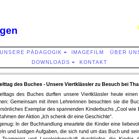
ngen
UNSERE PÄDAGOGIK
IMAGEFILM
ÜBER UN
DOWNLOADS
KONTAKT
lttag des Buches - Unsere Viertklässler zu Besuch bei Tha
elttags des Buches durften unsere Viertklässler heute eine
men: Gemeinsam mit ihren Lehrerinnen besuchten sie die Buc
persönliches Exemplar des spannenden Kinderbuchs „Cool wie 
ahmen der Aktion „Ich schenk dir eine Geschichte“.
genug: In der Buchhandlung erwartete die Kinder eine liebevoll
tseln und lustigen Aufgaben, die sich rund um das Buch und se
, Teamgeist und Leseleidenschaft durchliefen die Kinder 