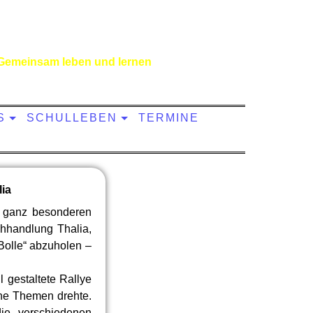
Gemeinsam leben und lernen
S
SCHULLEBEN
TERMINE
lia
n ganz besonderen
hhandlung Thalia,
Bolle“ abzuholen –
 gestaltete Rallye
ine Themen drehte.
die verschiedenen