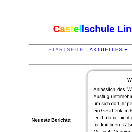
C
a
s
t
e
l
l
schule Li
STARTSEITE
AKTUELLES
We
Anlässlich des W
Ausflug unterneh
um sich dort ihr 
ein Geschenk im R
Doch damit nicht 
Neueste Berichte:
mit kniffligen Rä
Mit viel Neugier