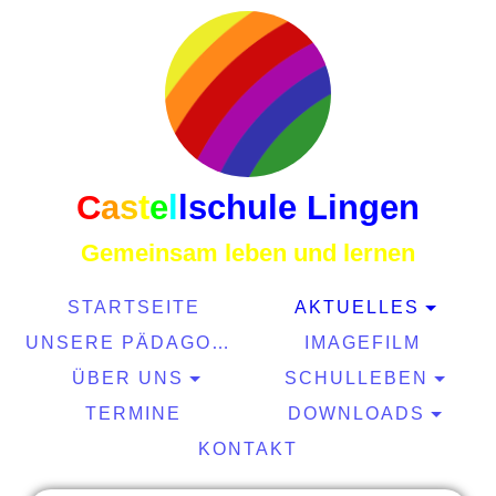
C
a
s
t
e
l
l
schule Lingen
Gemeinsam leben und lernen
STARTSEITE
AKTUELLES
UNSERE PÄDAGOGIK
IMAGEFILM
ÜBER UNS
SCHULLEBEN
TERMINE
DOWNLOADS
KONTAKT