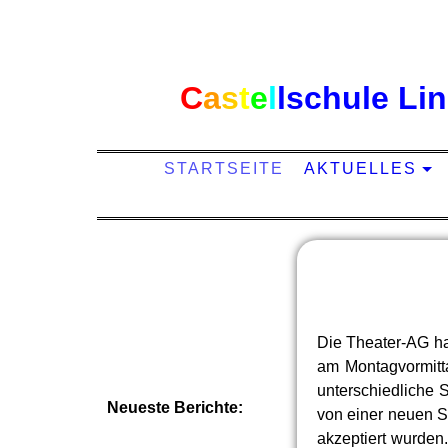
C
a
s
t
e
l
l
schule Li
STARTSEITE
AKTUELLES
Die Theater-AG ha
am Montagvormitta
unterschiedliche
Neueste Berichte:
von einer neuen S
akzeptiert wurden