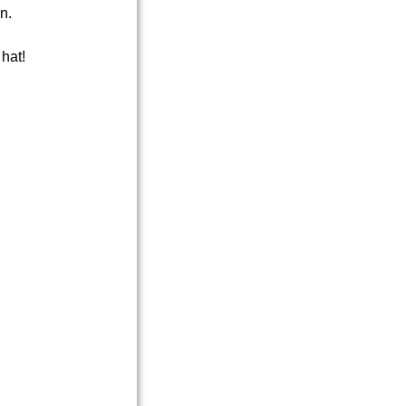
in.
 hat!