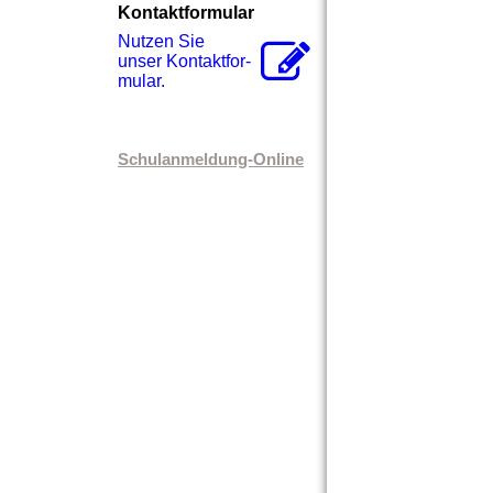
Kontaktformular
Nutzen Sie
unser Kon­takt­for­
mu­lar.
Schulanmeldung-Online
Theaterstück der 