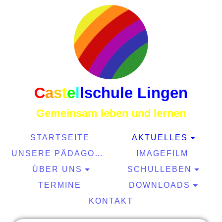
C
a
s
t
e
l
l
schule Lingen
Gemeinsam leben und lernen
STARTSEITE
AKTUELLES
UNSERE PÄDAGOGIK
IMAGEFILM
ÜBER UNS
SCHULLEBEN
TERMINE
DOWNLOADS
KONTAKT