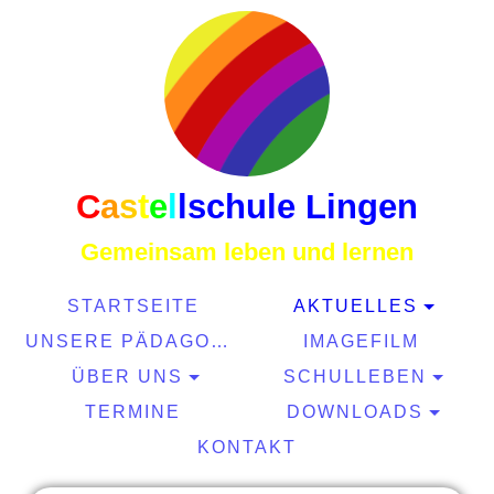
C
a
s
t
e
l
l
schule Lingen
Gemeinsam leben und lernen
STARTSEITE
AKTUELLES
UNSERE PÄDAGOGIK
IMAGEFILM
ÜBER UNS
SCHULLEBEN
TERMINE
DOWNLOADS
KONTAKT