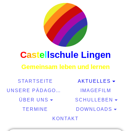
C
a
s
t
e
l
l
schule Lingen
Gemeinsam leben und lernen
STARTSEITE
AKTUELLES
UNSERE PÄDAGOGIK
IMAGEFILM
ÜBER UNS
SCHULLEBEN
TERMINE
DOWNLOADS
KONTAKT