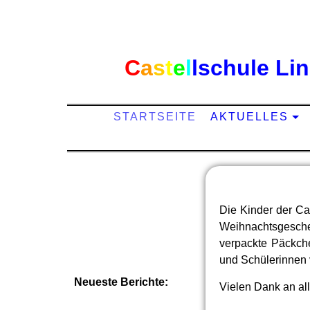
C
a
s
t
e
l
l
schule Li
STARTSEITE
AKTUELLES
Die Kinder der Ca
Weihnachtsgesche
verpackte Päckch
und Schülerinnen 
Neueste Berichte:
Vielen Dank an alle