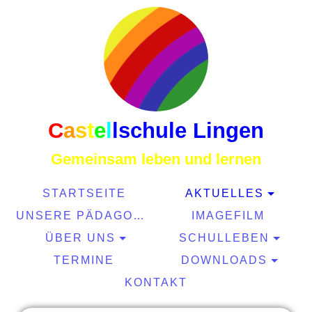
C
a
s
t
e
l
l
schule Lingen
Gemeinsam leben und lernen
STARTSEITE
AKTUELLES
UNSERE PÄDAGOGIK
IMAGEFILM
ÜBER UNS
SCHULLEBEN
TERMINE
DOWNLOADS
KONTAKT