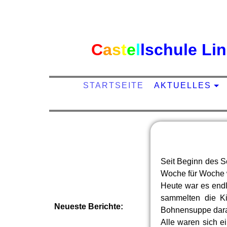
C
a
s
t
e
l
l
schule Li
STARTSEITE
AKTUELLES
Seit Beginn des S
Woche für Woche w
Heute war es endl
sammelten die Ki
Neueste Berichte:
Bohnensuppe darau
Alle waren sich e