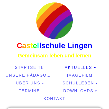
C
a
s
t
e
l
l
schule Lingen
Gemeinsam leben und lernen
STARTSEITE
AKTUELLES
UNSERE PÄDAGOGIK
IMAGEFILM
ÜBER UNS
SCHULLEBEN
TERMINE
DOWNLOADS
KONTAKT