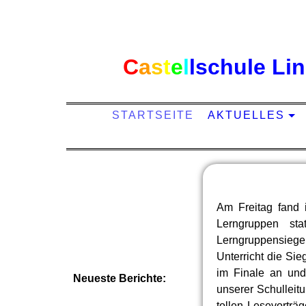
C
a
s
t
e
l
l
schule Li
STARTSEITE
AKTUELLES
Am Freitag fand 
Lerngruppen st
Lerngruppensiege
Unterricht die Si
im Finale an und
Neueste Berichte:
unserer Schulleit
tollen Lesevorträg