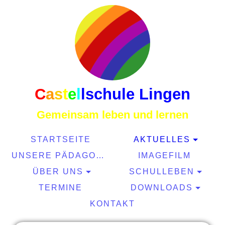
C
a
s
t
e
l
l
schule Lingen
Gemeinsam leben und lernen
STARTSEITE
AKTUELLES
UNSERE PÄDAGOGIK
IMAGEFILM
ÜBER UNS
SCHULLEBEN
TERMINE
DOWNLOADS
KONTAKT